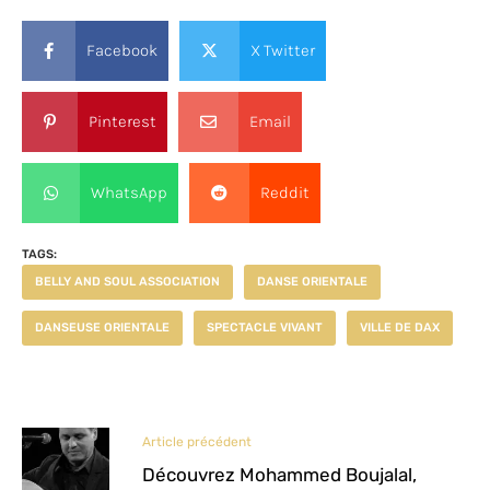
Facebook
X Twitter
Pinterest
Email
WhatsApp
Reddit
TAGS:
BELLY AND SOUL ASSOCIATION
DANSE ORIENTALE
DANSEUSE ORIENTALE
SPECTACLE VIVANT
VILLE DE DAX
Article précédent
Découvrez Mohammed Boujalal,