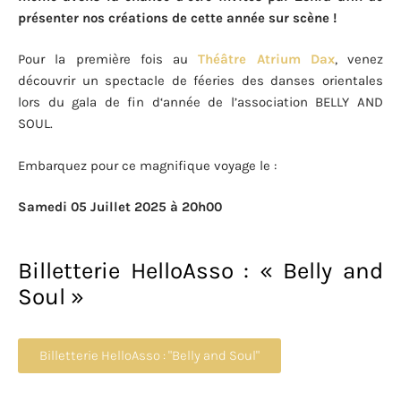
présenter nos créations de cette année sur scène !
Pour l
a
pr
e
m
iè
r
e f
o
i
s
a
u
T
héâ
tr
e
A
tr
i
um
D
a
x
, v
e
n
e
z
déc
ouvr
i
r un sp
ec
t
ac
l
e de fée
r
ie
s
de
s
da
ns
e
s or
ie
nt
a
l
e
s
lors
d
u
ga
l
a de fi
n
d
‘
a
nn
ée de
l’
a
sso
cia
t
i
on BELLY AND
SOUL.
Em
ba
rqu
e
z pour
ce
m
ag
n
ifi
qu
e
voy
age
l
e
:
Samedi 05 Juillet 2025 à 20h
00
Billetterie HelloAsso : « Belly and
Soul »
Billetterie HelloAsso : "Belly and Soul"