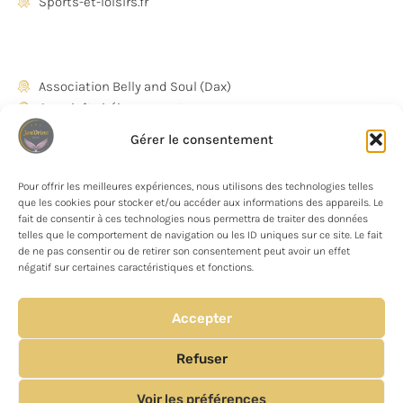
Sports-et-loisirs.fr
Association Belly and Soul (Dax)
Casa loft - hébergement
Le Sarrazin Capbreton - restaurant
Gérer le consentement
Le Salon de Couture / Tosse
Photographe Karine Bloner
Pour offrir les meilleures expériences, nous utilisons des technologies telles
que les cookies pour stocker et/ou accéder aux informations des appareils. Le
fait de consentir à ces technologies nous permettra de traiter des données
INFORMATION
telles que le comportement de navigation ou les ID uniques sur ce site. Le fait
de ne pas consentir ou de retirer son consentement peut avoir un effet
FAQs
négatif sur certaines caractéristiques et fonctions.
Actualités
Accepter
Contact
Refuser
©
2025
- Jam Orient Danse
-
Voir les préférences
Fait avec
par Ms France Concept
-