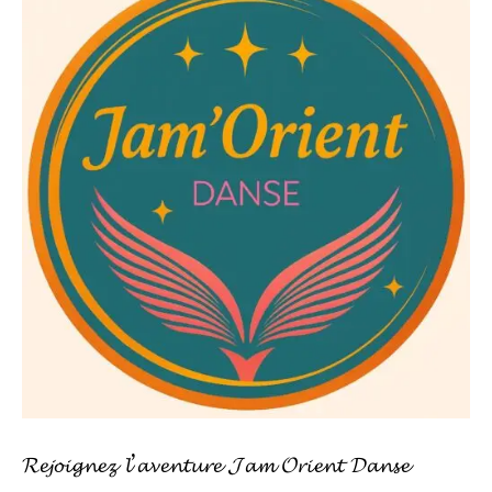
𝓡𝓮𝓳𝓸𝓲𝓰𝓷𝓮𝔃 𝓵’𝓪𝓿𝓮𝓷𝓽𝓾𝓻𝓮 𝓙𝓪𝓶 𝓞𝓻𝓲𝓮𝓷𝓽 𝓓𝓪𝓷𝓼𝓮