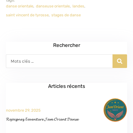
tags: 
danse orientale
,
danseuse orientale
,
landes
,
saint vincent de tyrosse
,
stages de danse
Rechercher
Articles récents
novembre 29, 2025
𝓡𝓮𝓳𝓸𝓲𝓰𝓷𝓮𝔃 𝓵’𝓪𝓿𝓮𝓷𝓽𝓾𝓻𝓮 𝓙𝓪𝓶 𝓞𝓻𝓲𝓮𝓷𝓽 𝓓𝓪𝓷𝓼𝓮